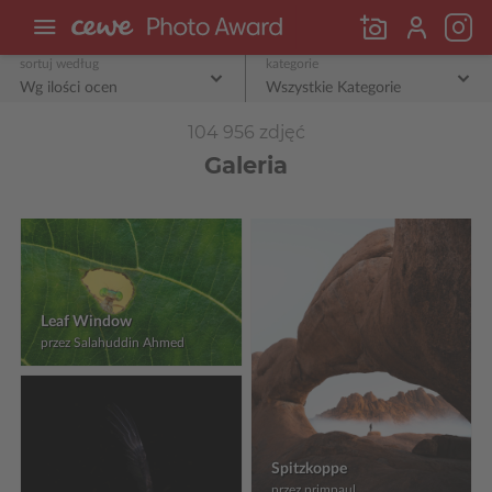
sortuj według
kategorie
Wg ilości ocen
Wszystkie Kategorie
104 956 zdjęć
Galeria
Leaf Window
przez Salahuddin Ahmed
Spitzkoppe
przez primpaul