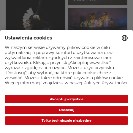
Exchanging the Goods
przez So Pyay Lynn
le pygargue
przez lg78787878
pink lady
przez lg78787878
Snowdrops forecasting
the brighter days ahead
przez L3V3C